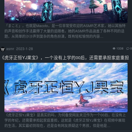
「まこと」，也就是Macoto，是一位非常受欢迎的ASMR艺术家，她以其独特
的声音和创作手法赢得了大量的追随者。她的ASMR作品涵盖了各种不同的话
题，从简单的沙沙声到复杂的角色扮演，既有轻松愉悦的内容…
asmr
2023-1-28
1338
0
《虎牙正恒YJ果宝》，一个没有上学的00后，还需要承担家庭重担
《虎牙正恒YJ果宝》是真实的吗，为何备受网友关注作为一个00后，在没有上
学的年纪，还需要承担起家庭重担，这就是《虎牙正恒YJ果宝》在视频中展现
的生活，其实最初到现在，还是会有网友质疑这个男孩，但是他是…