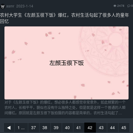
asmr
2023-1-14
2478
0
农村大学生《左颜玉很下饭》爆红，农村生活勾起了很多人的童年
回忆
对于《左颜玉很下饭》的爆红，想必很多人都感觉非常意外，如此频繁的一个
农村人，长相平平，貌似也没有什么独特之处，但是就是这样一个普通的人瞬
间爆红。原因就是左颜玉很下饭拍摄的内容都是简单的，农村生活勾起了…
◀
1 ...
37
38
39
40
41
42
43
44
45