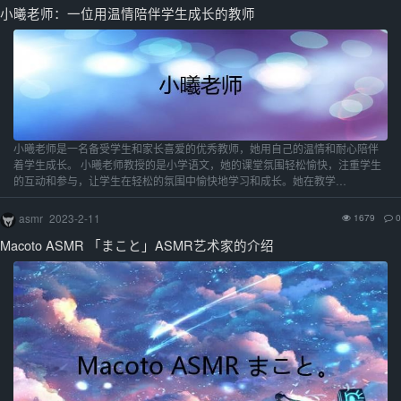
小曦老师：一位用温情陪伴学生成长的教师
小曦老师是一名备受学生和家长喜爱的优秀教师，她用自己的温情和耐心陪伴
着学生成长。 小曦老师教授的是小学语文，她的课堂氛围轻松愉快，注重学生
的互动和参与，让学生在轻松的氛围中愉快地学习和成长。她在教学…
asmr
2023-2-11
1679
0
Macoto ASMR 「まこと」ASMR艺术家的介绍