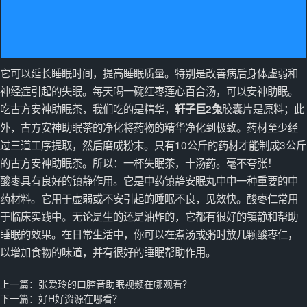
它可以延长睡眠时间，提高睡眠质量。特别是改善病后身体虚弱和
神经症引起的失眠。每天喝一碗红枣莲心百合汤，可以安神助眠。
吃古方安神助眠茶，我们吃的是精华，
胶囊片是原料；此
轩子巨2兔
外，古方安神助眠茶的净化将药物的精华净化到极致。药材至少经
过三道工序提取，然后磨成粉末。只有10公斤的药材才能制成3公斤
的古方安神助眠茶。所以：一杯失眠茶，十汤药。毫不夸张！
酸枣具有良好的镇静作用。它是中药镇静安眠丸中中一种重要的中
药材料。它用于虚弱或不安引起的睡眠不良，见效快。酸枣仁常用
于临床实践中。无论是生的还是油炸的，它都有很好的镇静和帮助
睡眠的效果。在日常生活中，你可以在煮汤或粥时放几颗酸枣仁，
以增加食物的味道，并有很好的睡眠帮助作用。
上一篇：
张爱玲的口腔音助眠视频在哪观看？
下一篇：
好H好资源在哪看？