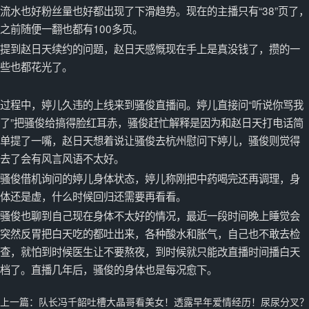
流水也好粉丝量也好都出现了下滑趋势。现在的主播只有“38”页了，
之前随便一翻也都有100多页。
提到赵日天续约的问题，赵日天感慨现在手上是真没钱了，攒的一
些也都花光了。
过程中，婷儿久违的上线来到骚俊直播间。婷儿直接问“听说你骂我
了”把骚俊给搞得脸红耳赤，骚俊赶忙解释是因为和赵日天打电话简
单提了一嘴，赵日天想着说让骚俊去杭州慰问下婷儿，骚俊则觉得
去了会有风言风语不太好。
骚俊借机询问的婷儿身体状态，婷儿称刚把中药喝完还再调理，身
体还是虚，什么时候回归还需要再看看。
骚俊也聊到自己现在身体不太好的情况，最近一段时间晚上睡觉会
突然反胃把白天吃的都吐出来，各种酸水和胀气，自己也不敢去检
查，就怕到时候医生让不要熬夜，到时候就只能改直播时间播白天
档了。直播几年后，骚俊的身体也是每况愈下。
上一篇：
队长冯千韶吐槽大晶哥看美女！透露早年爱情经历！尿尿分叉？