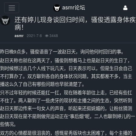
asmr论坛
还有婷儿现身谈回归时间，骚俊透露身体疾
病！
2021-7-8
3448
asmr
昨日晚9点多，骚俊语音了一波赵日天，询问他何时回归的事。
赵日天称也就在这两天了，骚俊则想着马上也是赵日天的生日了，
到时候想过去几个人线下玩几天，日天表示可以，但是生日会自己
不打算办了。双方聊到各自的身体状况问题，其实都差不多，当主
播这么久了自己有哪些问题也早就清楚了。
只不过年轻的时候还能扛一扛，现在随着年龄往上走，已经有些扛
不住了。两人聊到了一些虎牙的现状和主播之间的生态，突然听到
赵日天那边传来一句女人的声音，听起来还挺妩媚的，让粉丝猜测
赵日天现在是不是刚做完运动正在“事后烟”呢，二人也聊到婷儿的一
些情况。
双方的心情都是很沮丧的，感慨星秀版块也太困难了，每个主播的