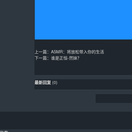
上一篇：
ASMR：将放松带入你的生活
下一篇：
谁是正恒-然妹？
最新回复
(
0
)