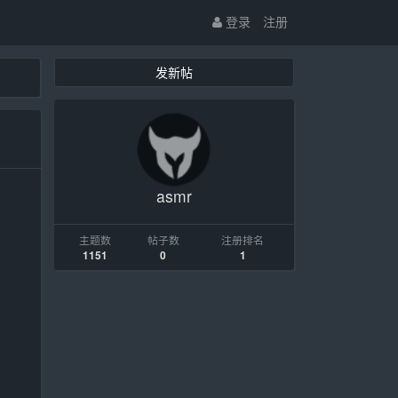
登录
注册
发新帖
asmr
主题数
帖子数
注册排名
1151
0
1