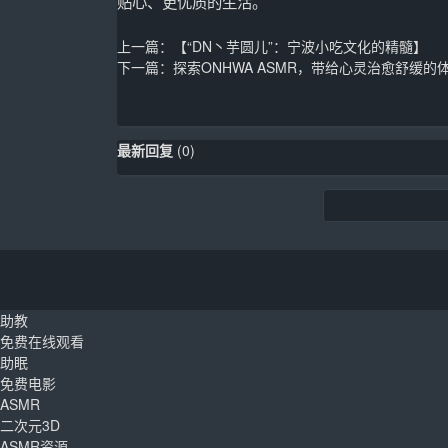
贴心、更优质的生活。
上一篇：
【“DN丶芋圆儿”：宁波小吃文化的精髓】
下一篇：
探索ONHWA ASMR，带给心灵治愈舒缓的
最新回复
(
0
)
助教
免费在线观看
助眠
免费电影
ASMR
二次元3D
ASMR资源