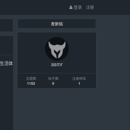
登录
注册
发新帖
的生活体
asmr
主题数
帖子数
注册排名
1152
0
1