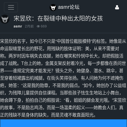
asmr论坛
宋昱欣：在裂缝中种出太阳的女孩
2月前
669
asmr
宋昱欣的名字，如今已不只是“中国首位截肢模特”的标签。她像是从
命运裂缝里长出的野花，用残缺的肢体证明：美，从来不需要对
称。两岁时因车祸失去双腿，她在嘲笑和怜悯中长大，却把假肢活
成了战靴。T台上的她，金属支架反射着冷光，每一步都像在质问世
界——谁规定完美才能发光？镜头之外，她健身、潜水、跳伞，甚
至穿着短裙露出机械腿，在街头笑得张扬。有人问她为何不遮掩伤
疤，她答：“这是我的勋章，不是我的弱点。”如今，她创办了公益组
织，为残障儿童提供自信课程。当那些孩子怯生生地站上小舞台，
她会蹲下身，拍拍自己的假肢说：“看，姐姐的腿会发光哦。”宋昱欣
的故事，不是励志鸡汤，而是一场温柔的起义——她教会人们，真
正的残缺不是身体的缺失，而是灵魂不敢直面阳光。