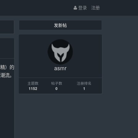
登录
注册
发新帖
酒精）的
asmr
的潮流。
主题数
帖子数
注册排名
1152
0
1