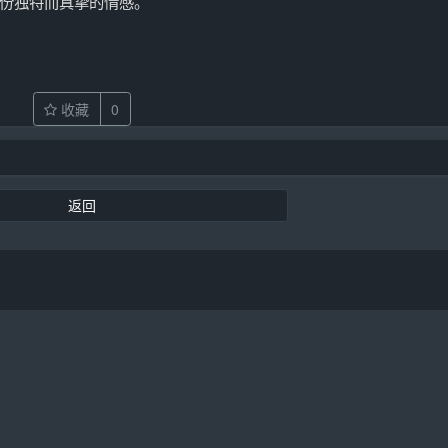
份独特而真挚的情感。
收藏
0
返回