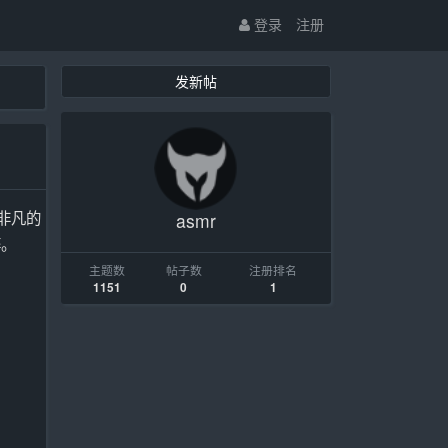
登录
注册
发新帖
非凡的
asmr
醉。
主题数
帖子数
注册排名
1151
0
1