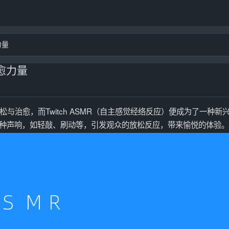
力量
治愈力量
治愈，而Twitch ASMR（自主感觉经络反应）便成为了一种新
各种声响，如轻敲、刷动等，引发观众的放松反应，带来愉悦的体验。