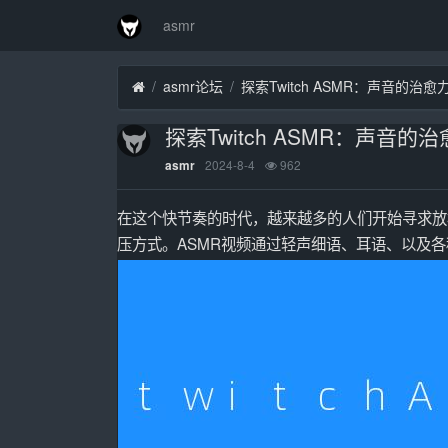
asmr
asmr论坛
探索Twitch ASMR：声音的治愈
探索Twitch ASMR：声音的
2024-8-4
962
asmr
在这个快节奏的时代，越来越多的人们开始寻求放松与
压方式。ASMR视频通过轻声细语、耳语、以及