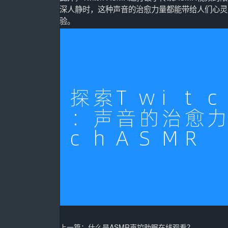
深人静时，这种声音的治愈力量都能带给人们心灵的平
验。
上一篇：
什么是ASMR声控助眠在线观看？