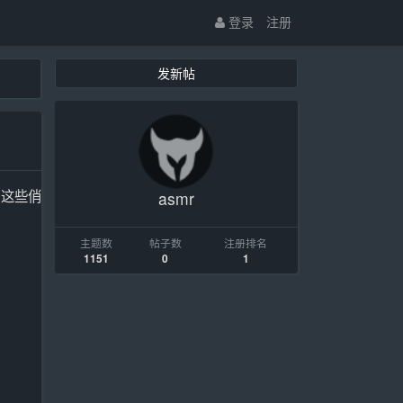
登录
注册
发新帖
。这些俏
asmr
主题数
帖子数
注册排名
1151
0
1