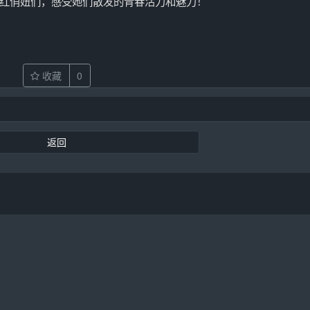
红俏妞们，感受她们散发的青春活力和魅力！
收藏
0
返回