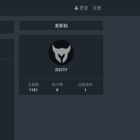
登录
注册
发新帖
asmr
主题数
帖子数
注册排名
1151
0
1