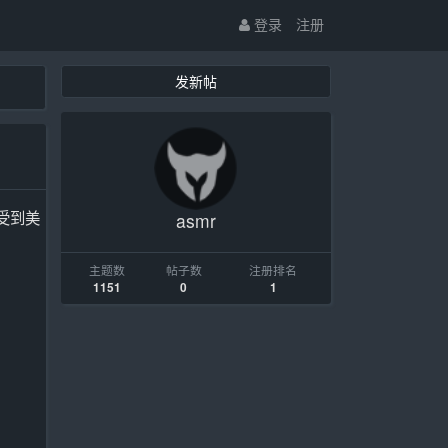
登录
注册
发新帖
感受到美
asmr
主题数
帖子数
注册排名
1151
0
1