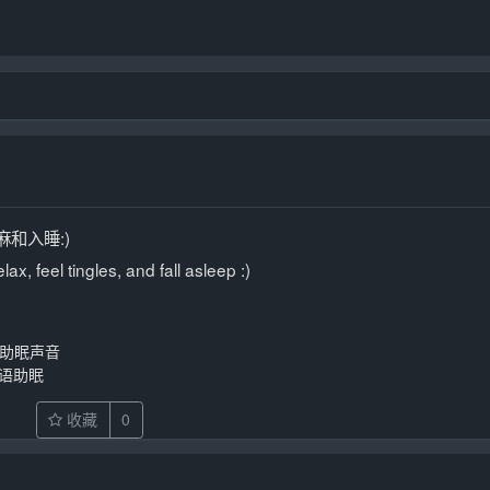
麻和入睡:)
x, feel tingles, and fall asleep :)
抖的助眠声音
耳语助眠
收藏
0