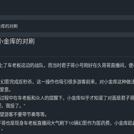
金库的对刷
小金库的对刷
队遇上了车老板这边的战队，而当时君子哥小号刚好在久哥哥直播间，便
发幻影完成反秒杀，这一操作也吸引很多游客前来，对小金库这种做
爱意。
过程中在车老板和众人的提醒下，小金库似乎才知道了对面是君子
，我投了。”
望游客不要带节奏等等。
子哥也是现身车老板直播间大气刷下10辆幻影作为医药费，小金库趁
”