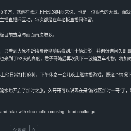
00多万，就他在虎牙上出现的时间来说，也是一位很仓的大哥。而就
主播直播间互动，每次都是在车老板直播间停留。
板目前热度与画面再次增多。
，只看到大象不断续费帝皇随后豪刷几十辆幻影，并调侃询问久哥
也来到了93天的高度，君子哥随后再次刷下一波糖豆车礼物，将加
早上他日常打打麻将，下午休息一会儿晚上继续播游戏，照这个情况
流水也开启了加时之旅，久哥哥可以说现在是“游戏区加时一哥”了，
and relax with stop motion cooking - food challenge
收藏
0