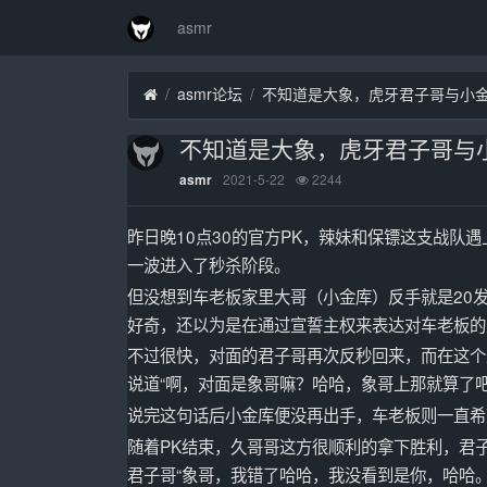
asmr
asmr论坛
不知道是大象，虎牙君子哥与小
不知道是大象，虎牙君子哥与
2021-5-22
2244
asmr
昨日晚10点30的官方PK，辣妹和保镖这支战
一波进入了秒杀阶段。
但没想到车老板家里大哥（小金库）反手就是20
好奇，还以为是在通过宣誓主权来表达对车老板的
不过很快，对面的君子哥再次反秒回来，而在这个
说道“啊，对面是象哥嘛？哈哈，象哥上那就算了吧
说完这句话后小金库便没再出手，车老板则一直希
随着PK结束，久哥哥这方很顺利的拿下胜利，君
君子哥“象哥，我错了哈哈，我没看到是你，哈哈。