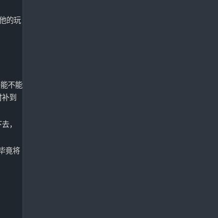
他的玩
哥能不能
时补到
下去，
毕竟将