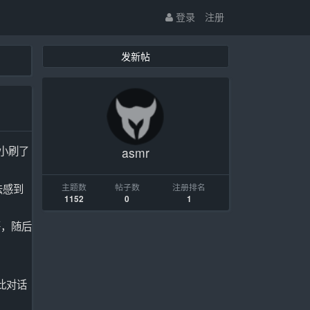
登录
注册
发新帖
小刷了
asmr
法感到
主题数
帖子数
注册排名
1152
0
1
哥，随后
此对话