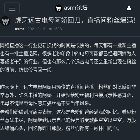
asmr论坛
虎牙远古电母阿娇回归，直播间粉丝爆满！
2021-3-13
1588
asmr
网络直播这一行业更新换代的时间是很快的，每天都有一批新主播
也有一批主播退网，很多老粉印象中的电母可能都已经退网嫁为人
妻或者干别的行业，但也有那么几个远古电母还会重新出现在粉丝
的眼前，仿佛爷青回一般，
昨天晚上，远古电母阿娇用骚俊的直播间替播，粉丝们对此感到非
常意外，许久未播的阿娇一开始就给粉丝福利直接展示性感舞蹈，
电母不愧是电母性感舞姿丝毫不失当年风采。
老粉们纷纷刷屏痛哭表情，这都是老粉们曾经满满的回忆。看见粉
丝意犹未尽，阿娇继续展示自己的经典喊麦歌曲空空以空空，万般
思绪涌心头，回忆像昨日那般，粉丝们都有一颗怀旧的心。