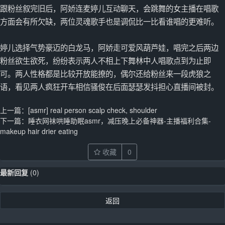
跟粉丝叙完旧后，阿娇连麦婷儿互动聊天，会跳舞的女主播在唱歌
方面会有所欠缺，两位灵魂歌手也是调侃比一比看谁唱的更难听。
婷儿选择气势豪迈的白龙马，阿娇走可爱风葫芦娃，唱完之后两边
粉丝欲生欲死，纷纷表示两人不相上下舞林中人唱歌点到为止即
可。两人性格都是比较开放能撩的，偶尔还给粉丝来一段虎狼之
语，看见两人疯狂开车相信骚俊在后面瑟瑟发抖担心直播间被封。
上一篇：
[asmr] real person scalp check, shoulder
下一篇：
睡衣网袜哄睡助眠asmr，减压晚上必备神器-主播福利合集-
makeup hair drier eating
收藏
0
最新回复
(
0
)
返回