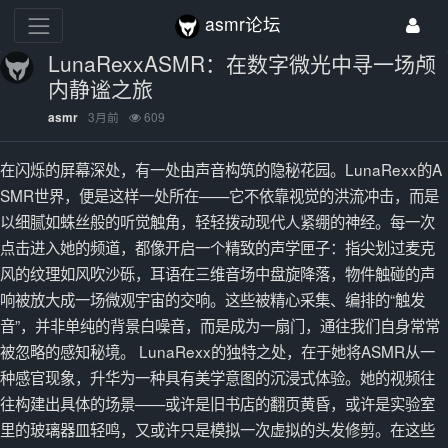
asmr论坛
LunaRexxASMR：在数字微光中寻一场颅
内静谧之旅
3月前
609
asmr
在闪烁的屏幕深处，有一处由声音构筑的隐秘花园。LunaRexx的A
SMR世界，便是这样一处所在——它不依靠视觉的洪流冲击，而是
以细腻如蛛丝般的听觉触角，轻轻拨动现代人紧绷的神经。每一次
点击进入她的频道，都像开启一个精致的声学匣子：指尖划过麦克
风的纹理如风吹沙砾，耳语在三维音场中盘旋降落，物件触碰的声
响被放大成一场微观宇宙的交响。这些被精心采集、编排的“触发
音”，并非单纯的背景白噪音，而是成为一扇门，通往我们自身常常
被忽略的感知秘境。 LunaRexx的独特之处，在于她将ASMR从一
种感官现象，升华为一种具有美学意图的沉浸式体验。她的视频往
往构建出具体的场景——或许是旧书店的翻页黄昏，或许是实验室
里的玻璃器皿轻鸣，又或许只是模拟一次虚拟的头发修剪。在这些