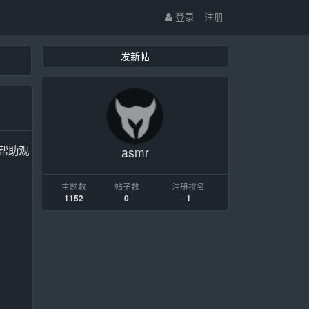
登录
注册
发新帖
在帮助观
asmr
主题数
帖子数
注册排名
1152
0
1