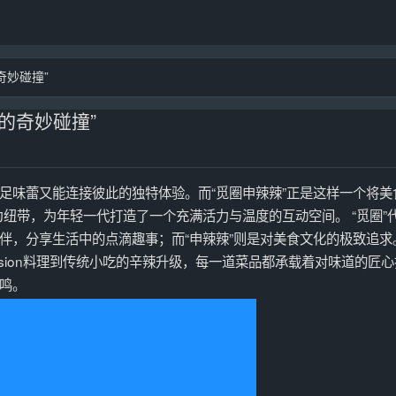
奇妙碰撞”
的奇妙碰撞”
足味蕾又能连接彼此的独特体验。而“觅圈申辣辣”正是这样一个将美
”为纽带，为年轻一代打造了一个充满活力与温度的互动空间。 “觅圈”
伴，分享生活中的点滴趣事；而“申辣辣”则是对美食文化的极致追求
sion料理到传统小吃的辛辣升级，每一道菜品都承载着对味道的匠
鸣。