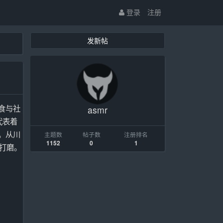
登录
注册
发新帖
食与社
asmr
代表着
。从川
主题数
帖子数
注册排名
1152
0
1
心打磨。