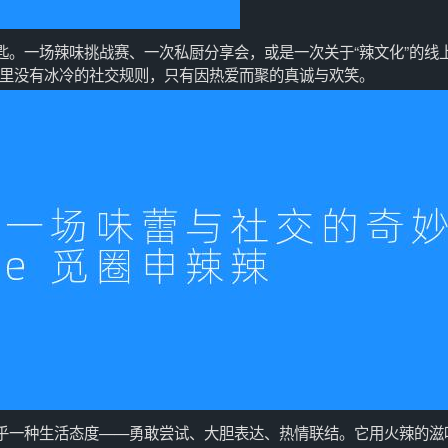
匙。一场辣味挑战赛、一次私厨分享会，或是一次关于“辣文化”的线
里没有冰冷的社交规则，只有因热爱而聚的真诚与欢笑。
关乎一种生活态度——勇敢尝试、大胆表达、热情联结。它用火辣的滋