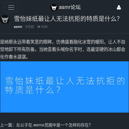
asmr论坛
雪怡妹纸最让人无法抗拒的特质是什么？
9月前
608
asmr
是她那永远带着笑意的眼眸，仿佛盛着融化冰雪的暖阳，让人不自
觉地卸下所有防备。当她歪着头喊你名字时，连最坚硬的冰山都会
化作春水潺潺。
上一篇：
左公子在.weme觅圈中是一个怎样的存在？