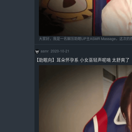
大家好，我是一名解压助眠UP主ASMR Massage，这次的视频
asmr
2020-10-21
【助眠向】耳朵怀孕系 小女巫轻声呢喃 太舒爽了