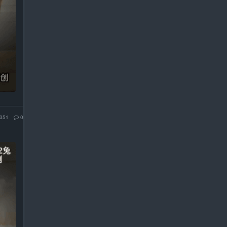
351
0