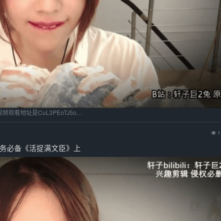
频观看地址是CuL3PEoTJ5o…
1
务必备《活捉满文臣》上