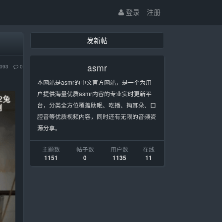
登录
注册
发新帖
asmr
093
0
本网站是asmr的中文官方网站，是一个为用
户提供海量优质asmr内容的专业实时更新平
台，分类全方位覆盖助眠、吃播、掏耳朵、口
腔音等优质视频内容，同时还有无限的音频资
源分享。
主题数
帖子数
用户数
在线
1151
0
1135
11