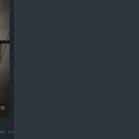
191
0