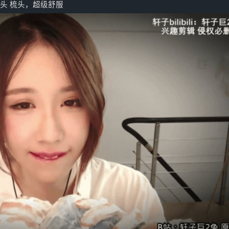
 剪头 梳头，超级舒服