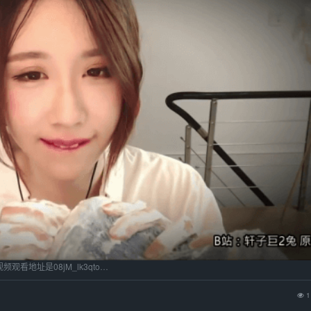
观看地址是08jM_lk3qto…
1