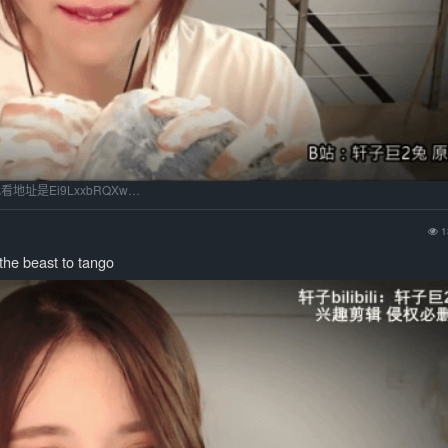
址是Ei9LxxbRQXw…
1
beast to tango