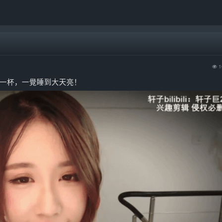
1
一杯，一覺睡到大天亮！